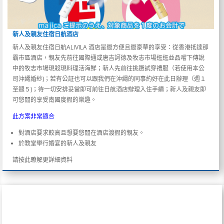
新人及親友住宿日航酒店
新人及親友住宿日航ALIVILA 酒店是最方便且最豪華的享受：從香港抵達那
霸市區酒店，親友先前往國際通或唐吉訶德及牧志市場逛逛並品嚐下傳說
中的牧志市場現殺現料理活海鮮；新人先前往挑選試穿禮服（若使用本公
司沖繩婚紗)；若有公証也可以跟我們在沖繩的同事約好在此日辦理（週１
至週５)；待一切安排妥當即可前往日航酒店辦理入住手續；新人及親友即
可悠閒的享受南國度假的樂趣。
此方案非常適合
對酒店要求較高且想要悠閒在酒店渡假的親友。
於教堂舉行婚宴的新人及親友
請按此瞭解更詳細資料