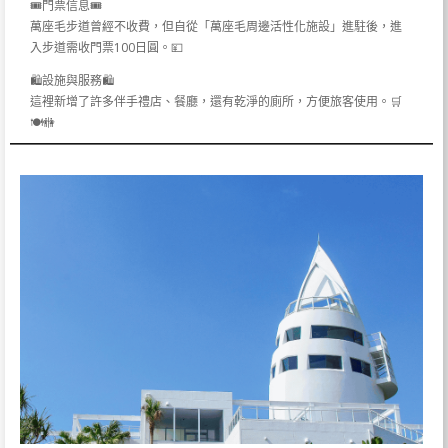
🎟️門票信息🎟️
萬座毛步道曾經不收費，但自從「萬座毛周邊活性化施設」進駐後，進
入步道需收門票100日圓。💴
🛍️設施與服務🛍️
這裡新增了許多伴手禮店、餐廳，還有乾淨的廁所，方便旅客使用。🛒
🍽️🚻