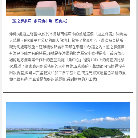
【道之驛系滿~系滿漁市場~遊食來】
沖繩8處道之驛當中,位於本島最南端滿市的就是這個「道之驛滿」沖繩最
大規模、約3萬平方公尺的廣大佔地上,聚集了物產中心、農產品直銷所、
觀光詢處等設施。距離機或那霸市區都在車程30分鐘之內。道之驛滿擁
有漁民小鎮才有的特長,那就是在沖繩的道之驛當中這裡是唯一設有魚市
場的地方滿漁業合作社的直營設施「魚中心」裡有10以上的海產店比鱗
次,擺滿了從家庭用到業務用的大小魚貨,五彩繽紛。雖然很可惜這裡沒有
附設食堂,但可以買些乾貨和加工食品當士產,或是光欣賞這些色彩豔的魚
類也很有趣,而且若是氣好的話,還能看到鱈魚的刀工秀!
．