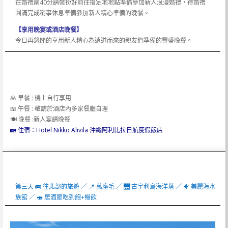
在婚禮前40分請裝扮好前往指定地地點準備參加新人浪漫婚禮，待婚禮
圓滿完成稍事休息準備參加新人精心準備的晚餐。
【享用晚宴或酒店晚餐】
今日再悠閒的享用新人精心為遠道而來的親友們準備的豐盛晚餐。
🥞 早餐 : 機上自行享用
🍱 午餐 : 敬請於酒店內多家餐廳自理
🍽️ 晚餐 :新人宴請晚餐
🏡 住宿：Hotel Nikko Alivila 沖繩阿利比拉日航度假飯店
第三天 🚌 往北部的旅遊 ／ 📍 萬座毛 ／ 🌉 古宇利島海洋塔 ／ 🐠 美麗海水
族館 ／ 🍣 居酒屋吃到飽+暢飲