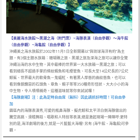
【美麗海水族館～黑潮之海（附門票）~海豚表演（自由參觀）～海牛館
（自由參觀）~海龜館（自由參觀）】
沖繩美之海水族館於2002年11月1日全新開幕以”與琉球海洋有約”為主
題，有3個主題水族箱：珊瑚礁之旅、黑潮之旅及深海之旅可以讓你全覽
沖繩沿海的水中生物，其中最棒的世界第一大水族箱一黑潮之旅；可以
看到細長不超過手掌的條紋蝦魚和毛煙管魚、可長大至14公尺長的7公尺
鯨鯊、世界最大的軟骨魚－鬼蝠魟、有著黑人厚唇的曲紋唇魚，也可以
看到像貌醜惡的石頭魚、章魚、蝦子等等350種奇形怪狀、大大小小的海
中生物，令人嘖嘖稱奇，這種滋味就等你來試試囉！
【海豚劇場】注：此為定時自由席（無料）因此請抓好時間！可自由參
加
園區內的海豚表演秀,可愛的瓶鼻海豚、擬虎鯨和太平洋白側海豚做出的
騰空高跳、滑稽舞蹈、唱歌和人特技等表演,總是激起現場一陣陣呼:更特
別的是,海洋劇場的後方,就是一片藍藍大海喔! 另有 (海牛館、海龜館)可參
觀，