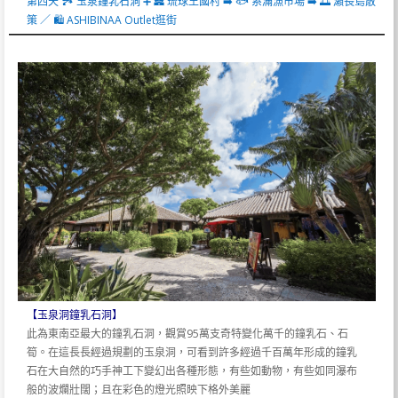
第四天 🏞️ 玉泉鐘乳石洞 ➕ 🏯 琉球王國村 ➡️ 🐟 系滿漁市場 ➡️ 🌅 瀨長島散
策 ／ 🛍️ ASHIBINAA Outlet逛街
【玉泉洞鐘乳石洞】
此為東南亞最大的鐘乳石洞，觀賞95萬支奇特變化萬千的鐘乳石、石
筍。在這長長經過規劃的玉泉洞，可看到許多經過千百萬年形成的鐘乳
石在大自然的巧手神工下變幻出各種形態，有些如動物，有些如同瀑布
般的波爛壯闊；且在彩色的燈光照映下格外美麗