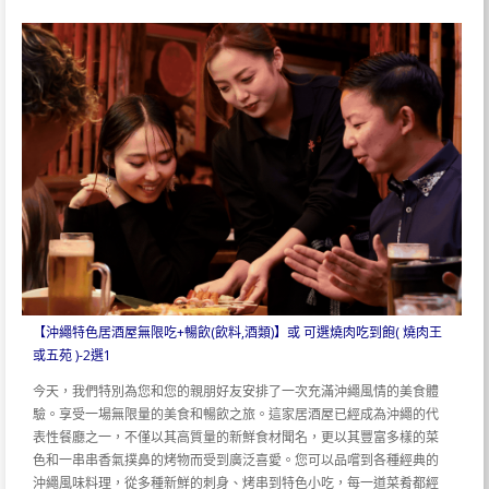
【沖繩特色居酒屋無限吃+暢飲(飲料,酒類)】或 可選燒肉吃到飽( 燒肉王
或五苑 )-2選1
今天，我們特別為您和您的親朋好友安排了一次充滿沖繩風情的美食體
驗。享受一場無限量的美食和暢飲之旅。這家居酒屋已經成為沖繩的代
表性餐廳之一，不僅以其高質量的新鮮食材聞名，更以其豐富多樣的菜
色和一串串香氣撲鼻的烤物而受到廣泛喜愛。您可以品嚐到各種經典的
沖繩風味料理，從多種新鮮的刺身、烤串到特色小吃，每一道菜肴都經