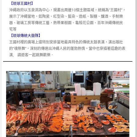
【琉球王國村】
沖繩政府以玉泉洞為中心，規畫出周邊10個主題區域，統稱為”王國村”，
展示了沖繩當地，如陶瓷、紅型染、藍染、造紙、製糖、釀酒、手制樂
器、玻璃工房等傳統工藝，熱帶果樹園、龜殼花公園、百年沖繩傳統民
宅等
【琉球傳統大鼓隊】
王國村裡的廣場上還特別安排當地最具特色的傳統太鼓表演，演出雄壯
的”魂祭舞”，深刻的傳達出沖繩人民的蓬勃熱情。當中也穿插著逗趣的表
演, 請遊客一起跳舞歡樂．