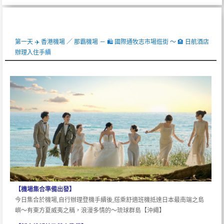
第一天 ✈️ 香港機場 ／ 那霸機場 － 🛍 國際通牧志市場逛街 ～ 🏨 日航酒店
辦理入住手續
【機場集合準備出發】
今日集合於機場,自行辦理登機手續後,搭乘舒適班機抵達日本最南端之島
嶼～有東方夏威夷之稱，浪漫多情的～琉球群島【沖繩】