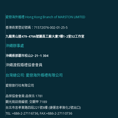
愛戀海外婚禮 Hong Kong Branch of MARSTON LIMITED
香港商業登記號碼：71572076-002-01-25-5
九龍青山道479-479A號麗昌工廠大廈7樓1-2室52工作室
沖繩辦事處
沖縄県那覇市松山2−21−1 304
沖繩渡假婚禮協會會員
台灣總公司: 愛戀海外婚禮有限公司
愛戀旅行社有限公司
品保協會會員:品保北 1781
觀光局註冊編號: 交觀甲 7189
台北市忠孝東路四段221號8樓 (捷運忠孝敦化2號出口)
TEL: +886-2-27116736, FAX:+886-2-27110736