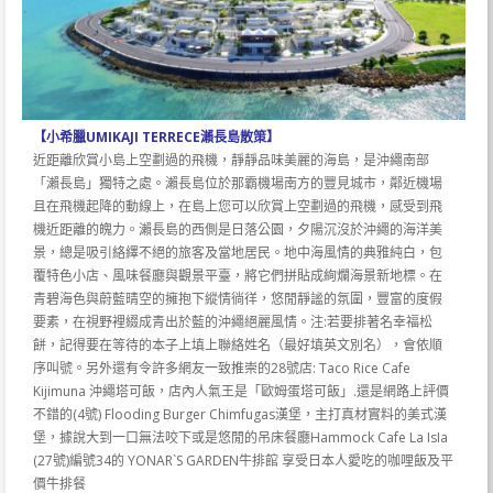
【小希臘UMIKAJI TERRECE瀨長島散策】
近距離欣賞小島上空劃過的飛機，靜靜品味美麗的海島，是沖繩南部
「瀨長島」獨特之處。瀨長島位於那霸機場南方的豐見城市，鄰近機場
且在飛機起降的動線上，在島上您可以欣賞上空劃過的飛機，感受到飛
機近距離的魄力。瀨長島的西側是日落公園，夕陽沉沒於沖繩的海洋美
景，總是吸引絡繹不絕的旅客及當地居民。地中海風情的典雅純白，包
覆特色小店、風味餐廳與觀景平臺，將它們拼貼成絢爛海景新地標。在
青碧海色與蔚藍晴空的擁抱下縱情徜徉，悠閒靜謐的氛圍，豐富的度假
要素，在視野裡綴成青出於藍的沖繩絕麗風情。注:若要排著名幸福松
餅，記得要在等待的本子上填上聯絡姓名（最好填英文別名），會依順
序叫號。另外還有令許多網友一致推崇的28號店: Taco Rice Cafe
Kijimuna 沖繩塔可飯，店內人氣王是「歐姆蛋塔可飯」.還是網路上評價
不錯的(4號) Flooding Burger Chimfugas漢堡，主打真材實料的美式漢
堡，據說大到一口無法咬下或是悠閒的吊床餐廳Hammock Cafe La IsIa
(27號)編號34的 YONAR`S GARDEN牛排館 享受日本人愛吃的咖哩飯及平
價牛排餐