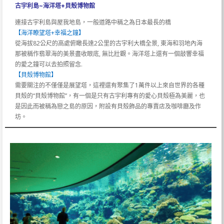
古宇利島~海洋塔+貝殼博物館
連接古宇利島與屋我地島，一般道路中稱之為日本最長的橋
【海洋瞭望塔+幸福之鐘】
從海拔82公尺的高處俯瞰長達2公里的古宇利大橋全景, 東海和羽地內海
那被稱作翡翠海的美景盡收眼底, 無比壯觀。海洋塔上還有一個敲響幸福
的愛之鐘可以去拍照留念.
【貝殼博物館】
需要關注的不僅僅是展望塔，這裡還有聚集了1萬件以上來自世界的各種
貝殼的“貝殼博物館”，有一個是只有古宇利專有的愛心貝殼極為美麗，也
是因此而被稱為戀之島的原因，附設有貝殼飾品的專賣店及咖啡廳及作
坊。