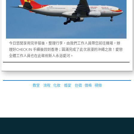
今日悠閒享用完早餐後，整理行李，由我們工作人員帶您前往機場，辦
理好CHECK IN 手續後回到香港；圓滿完成了此次浪漫的沖繩之旅！愛戀
全體工作人員也在此敬祝新人永浴愛河。
教堂
流程
化妝
婚宴
住宿
價格
視頻