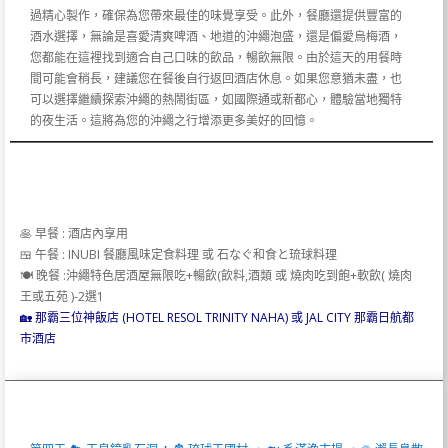
過精心製作，確保為您帶來最佳的味覺享受。此外，餐廳還提供豐富的
酒水選擇，無論是喜愛清爽啤酒、地道的沖繩泡盛，還是偏愛烏梅酒，
您都能在這裡找到適合自己口味的飲品，暢飲無限。由於這天的用餐時
間可能會稍長，建議您在餐後自行返回酒店休息。如果您意猶未盡，也
可以選擇繼續探索沖繩的熱鬧街區，如國際通或新都心，體驗當地獨特
的夜生活。這將為您的沖繩之行增添更多美好的回憶。
🥞 早餐 : 酒店內享用
🍱 午餐 : INUBI 餐廳風味定食料理 或 石なぐ和食と琉球料理
🍽️ 晚餐 :沖繩特色居酒屋無限吃+暢飲(飲料,酒類 或 燒肉吃到飽+軟飲( 燒肉
王或五苑 )-2選1
🏡 那霸三位神飯店 (HOTEL RESOL TRINITY NAHA) 或 JAL CITY 那霸日航都
市酒店