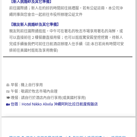
【新人挑婚紗及其它準備】
前往國際通；新人在約好的時間前往挑禮服，若有公証註冊，本公司沖
繩同事與您會合一起前往市役所辦理公証文件
【親友新人挑婚紗及其它準備】
親友則前往國際通逛逛，中午可在著名的牧志市場享用著名的海鮮，或
可以直接前往２樓餐廳直接用餐；也可以逛逛驚安殿堂挖挖寶，待新人
完成手續後我們可前往日航酒店辦理人住手續（註:本日若尚有時間可安
排前往美國村逛街及享用晚餐)
🥞 早餐 : 機上自行享用
🍱 午餐 : 敬請於牧志市場內自理
🍽️ 晚餐 : 請自行於酒店內自行享用(或美國村享用)
🏡 住宿：Hotel Nikko Alivila 沖繩阿利比拉日航度假飯店