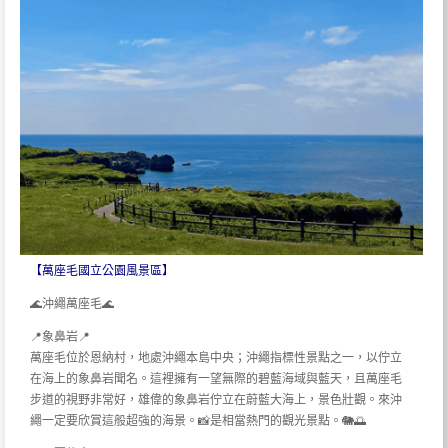
【萬座毛國立公園風景區】
🌊沖繩萬座毛🌊
📍象鼻岩📍
萬座毛位於恩納村，地處沖繩本島中央；沖繩指標性景點之一，以佇立
在海上的象鼻岩聞名。這裡擁有一望無際的碧藍海域與藍天，且萬座毛
步道的視野非常好，雄偉的象鼻岩佇立在蔚藍大海上，景色壯觀。來沖
繩一定要欣賞這般超強的海景。📸是相當熱門的觀光景點。🐘🌅